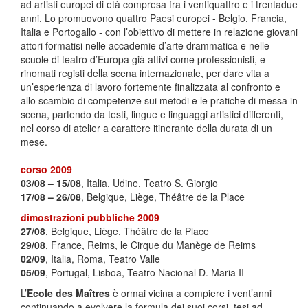
ad artisti europei di età compresa fra i ventiquattro e i trentadue
anni. Lo promuovono quattro Paesi europei - Belgio, Francia,
Italia e Portogallo - con l’obiettivo di mettere in relazione giovani
attori formatisi nelle accademie d’arte drammatica e nelle
scuole di teatro d’Europa già attivi come professionisti, e
rinomati registi della scena internazionale, per dare vita a
un’esperienza di lavoro fortemente finalizzata al confronto e
allo scambio di competenze sui metodi e le pratiche di messa in
scena, partendo da testi, lingue e linguaggi artistici differenti,
nel corso di atelier a carattere itinerante della durata di un
mese.
corso 2009
03/08 – 15/08
, Italia, Udine, Teatro S. Giorgio
17/08 – 26/08
, Belgique, Liège, Théâtre de la Place
dimostrazioni pubbliche 2009
27/08
, Belgique, Liège, Théâtre de la Place
29/08
, France, Reims, le Cirque du Manège de Reims
02/09
, Italia, Roma, Teatro Valle
05/09
, Portugal, Lisboa, Teatro Nacional D. Maria II
L’
Ecole des Maîtres
è ormai vicina a compiere i vent’anni
continuando a evolvere la formula dei suoi corsi, tesi ad