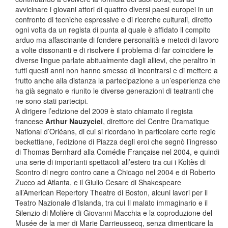
avvicinare i giovani attori di quattro diversi paesi europei in un
confronto di tecniche espressive e di ricerche culturali, diretto
ogni volta da un regista di punta al quale è affidato il compito
arduo ma affascinante di fondere personalità e metodi di lavoro
a volte dissonanti e di risolvere il problema di far coincidere le
diverse lingue parlate abitualmente dagli allievi, che peraltro in
tutti questi anni non hanno smesso di incontrarsi e di mettere a
frutto anche alla distanza la partecipazione a un’esperienza che
ha già segnato e riunito le diverse generazioni di teatranti che
ne sono stati partecipi.
A dirigere l’edizione del 2009 è stato chiamato il regista
francese
Arthur Nauzyciel
, direttore del Centre Dramatique
National d’Orléans, di cui si ricordano in particolare certe regie
beckettiane, l’edizione di Piazza degli eroi che segnò l’ingresso
di Thomas Bernhard alla Comédie Française nel 2004, e quindi
una serie di importanti spettacoli all’estero tra cui i Koltès di
Scontro di negro contro cane a Chicago nel 2004 e di Roberto
Zucco ad Atlanta, e il Giulio Cesare di Shakespeare
all’American Repertory Theatre di Boston, alcuni lavori per il
Teatro Nazionale d’Islanda, tra cui Il malato immaginario e il
Silenzio di Molière di Giovanni Macchia e la coproduzione del
Musée de la mer di Marie Darrieussecq, senza dimenticare la