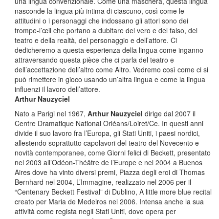
una lingua convenzionale. Come una maschera, questa lingua
nasconde la lingua più intima di ciascuno, così come le
attitudini o i personaggi che indossano gli attori sono dei
trompe-l’œil che portano a dubitare del vero e del falso, del
teatro e della realtà, del personaggio e dell’attore. Ci
dedicheremo a questa esperienza della lingua come inganno
attraversando questa pièce che ci parla del teatro e
dell’accettazione dell’altro come Altro. Vedremo così come ci si
può rimettere in gioco usando un’altra lingua e come la lingua
influenzi il lavoro dell’attore.
Arthur Nauzyciel
Nato a Parigi nel 1967,
Arthur Nauzyciel
dirige dal 2007 il
Centre Dramatique National Orléans/Loiret/Ce. In questi anni
divide il suo lavoro fra l’Europa, gli Stati Uniti, i paesi nordici,
allestendo soprattutto capolavori del teatro del Novecento e
novità contemporanee, come Giorni felici di Beckett, presentato
nel 2003 all’Odéon-Théâtre de l’Europe e nel 2004 a Buenos
Aires dove ha vinto diversi premi, Piazza degli eroi di Thomas
Bernhard nel 2004, L’Immagine, realizzato nel 2006 per il
“Centenary Beckett Festival” di Dublino, A little more blue recital
creato per Maria de Medeiros nel 2006. Intensa anche la sua
attività come regista negli Stati Uniti, dove opera per