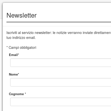
+39 0432 504 765
|
info@cssudine.it
Newsletter
English version
Iscriviti al servizio newsletter: le notizie verranno inviate direttamen
tuo indirizzo email.
CSS Teatro stabile di innovazione del Friuli Venezia Giulia
* Campi obbligatori
Email*
MENU
Nome*
Cognome *