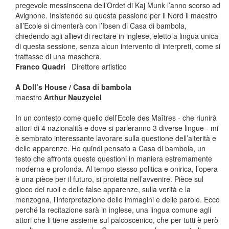
pregevole messinscena dell’Ordet di Kaj Munk l’anno scorso ad
Avignone. Insistendo su questa passione per il Nord il maestro
all’Ecole si cimenterà con l’Ibsen di Casa di bambola,
chiedendo agli allievi di recitare in inglese, eletto a lingua unica
di questa sessione, senza alcun intervento di interpreti, come si
trattasse di una maschera.
Franco Quadri
Direttore artistico
A Doll’s House / Casa di bambola
maestro
Arthur Nauzyciel
In un contesto come quello dell’Ecole des Maîtres - che riunirà
attori di 4 nazionalità e dove si parleranno 3 diverse lingue - mi
è sembrato interessante lavorare sulla questione dell’alterità e
delle apparenze. Ho quindi pensato a Casa di bambola, un
testo che affronta queste questioni in maniera estremamente
moderna e profonda. Al tempo stesso politica e onirica, l’opera
è una pièce per il futuro, si proietta nell’avvenire. Pièce sul
gioco dei ruoli e delle false apparenze, sulla verità e la
menzogna, l’interpretazione delle immagini e delle parole. Ecco
perché la recitazione sarà in inglese, una lingua comune agli
attori che li tiene assieme sul palcoscenico, che per tutti è però