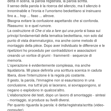
detta in scena, la parola registrata, la parola scritta.
Il senso della parola è la ricerca del silenzio, ma il silenzio è
innominabile e l'ironia e l'umorismo beckettiano si insinuano
fino a... hop ... fisso ... altrove.
Bisogna evitare la confusione aspettando che si confonda.
Riassumo: io e quel rumore.
La costruzione di
Che ci sta a fare qui una porta
si basa sui
principi fondamentali della tematica beckettiana, non solo dal
punto di vista drammaturgico, ma anche come metodo di
montaggio della pièce. Dopo aver individuato le differenze e le
ripetizioni ho proceduto per contraddizioni e associazioni
creando un vortice di grumi - frammenti - sequenze di
memoria.
L'operazione è evidentemente complessa, ma anche
liquidatoria. Mi piace definirla una scrittura scenica in caduta
libera, dove l'interruzione è la regola più costante.
Il gesto, la parola, l'immagine non si esauriscono in una
conclusione, ma tutt'al più si lacerano, si sovrappongono, si
negano o esplodono in qualcos'altro.
L'elaborazione dei testi, dopo un lavoro di smontaggio - sintesi
- montaggio, si produce su livelli diversi.
Per quanto riguarda la parola: è detta/registrata/scritta (video-
computer).