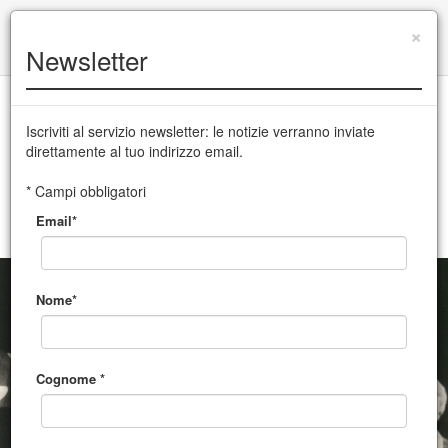
+39 0432 504 765
|
info@cssudine.it
×
Newsletter
English version
Iscriviti al servizio newsletter: le notizie verranno inviate
direttamente al tuo indirizzo email.
CSS Teatro stabile di innovazione del Friuli Venezia Giulia
* Campi obbligatori
Email*
MENU
Nome*
Cognome *