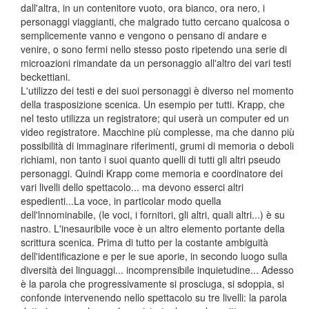
dall'altra, in un contenitore vuoto, ora bianco, ora nero, i
personaggi viaggianti, che malgrado tutto cercano qualcosa o
semplicemente vanno e vengono o pensano di andare e
venire, o sono fermi nello stesso posto ripetendo una serie di
microazioni rimandate da un personaggio all'altro dei vari testi
beckettiani.
L'utilizzo dei testi e dei suoi personaggi è diverso nel momento
della trasposizione scenica. Un esempio per tutti. Krapp, che
nel testo utilizza un registratore; qui userà un computer ed un
video registratore. Macchine più complesse, ma che danno più
possibilità di immaginare riferimenti, grumi di memoria o deboli
richiami, non tanto i suoi quanto quelli di tutti gli altri pseudo
personaggi. Quindi Krapp come memoria e coordinatore dei
vari livelli dello spettacolo... ma devono esserci altri
espedienti...La voce, in particolar modo quella
dell'lnnominabile, (le voci, i fornitori, gli altri, quali altri...) è su
nastro. L'inesauribile voce è un altro elemento portante della
scrittura scenica. Prima di tutto per la costante ambiguità
dell'identificazione e per le sue aporie, in secondo luogo sulla
diversità dei linguaggi... incomprensibile inquietudine... Adesso
è la parola che progressivamente si prosciuga, si sdoppia, si
confonde intervenendo nello spettacolo su tre livelli: la parola