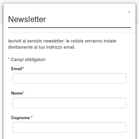
+39 0432 504 765
|
info@cssudine.it
×
Newsletter
English version
Iscriviti al servizio newsletter: le notizie verranno inviate
direttamente al tuo indirizzo email.
CSS Teatro stabile di innovazione del Friuli Venezia Giulia
* Campi obbligatori
Email*
MENU
Nome*
Cognome *