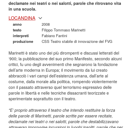
declamate nei teatri o nei salotti, parole che ritrovano vita
in una scuola.
LOCANDINA
anno
2008
testo
Filippo Tommaso Marinetti
interpreti
Fabiano Fantini
produzione
CSS Teatro stabile di innovazione del FVG
Marinetti è stato uno dei più dirompenti e discussi letterati del
‘900; la pubblicazione del suo primo Manifesto, secondo alcuni
critici, fu uno degli avvenimenti che segnarono la fondazione
dell’arte moderna in Europa; il movimento da lui creato
abbracciò i vari campi dell’esistenza umana, dall’arte al
costume, dalla morale alla politica, rompendo violentemente
con il passato attraverso quel terrorismo espressivo delle
parole in libertà e nelle tecniche dissacranti teorizzate e
sperimentate soprattutto con il teatro.
"E’ proprio attraverso il teatro che intendo restituire la forza
delle parole di Marinetti, parole scritte per essere recitate,
declamate nei teatri o nei salotti, parole che destabilizzavano
attraverso improvvise incursioni in luoghi insoliti, parole che per